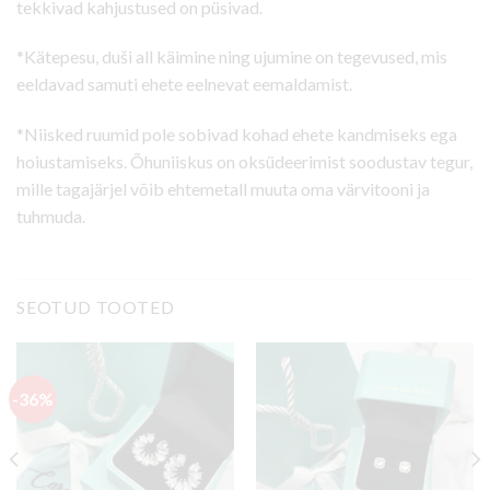
tekkivad kahjustused on püsivad.
*Kätepesu, duši all käimine ning ujumine on tegevused, mis
eeldavad samuti ehete eelnevat eemaldamist.
*Niisked ruumid pole sobivad kohad ehete kandmiseks ega
hoiustamiseks. Õhuniiskus on oksüdeerimist soodustav tegur,
mille tagajärjel võib ehtemetall muuta oma värvitooni ja
tuhmuda.
SEOTUD TOOTED
-36%